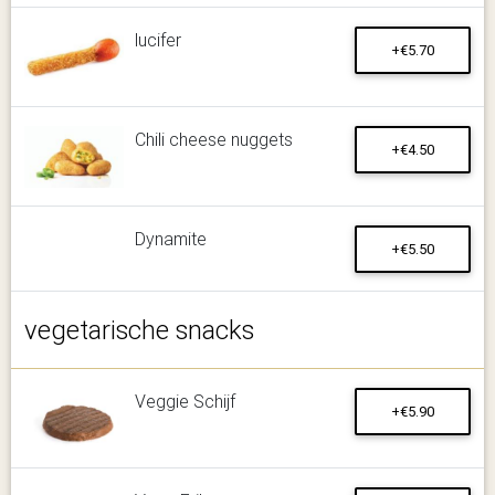
lucifer
+€5.70
Chili cheese nuggets
+€4.50
Dynamite
+€5.50
vegetarische snacks
Veggie Schijf
+€5.90