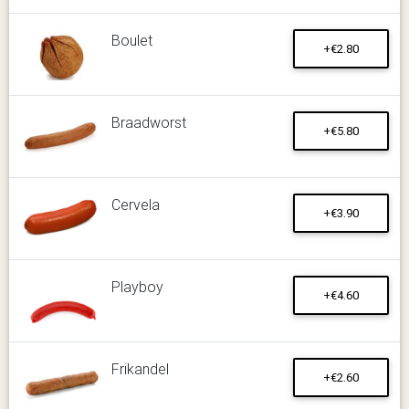
Boulet
+€2.80
Braadworst
+€5.80
Cervela
+€3.90
Playboy
+€4.60
Frikandel
+€2.60