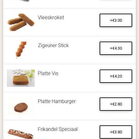
Vleeskroket
+€3.00
Zigeuner Stick
+€4.30
Platte Vis
+€4.20
Platte Hamburger
+€2.80
Frikandel Speciaal
+€3.80