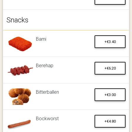
Snacks
Bami
+€3.40
Berehap
+€6.20
Bitterballen
+€3.00
Bockworst
+€4.80