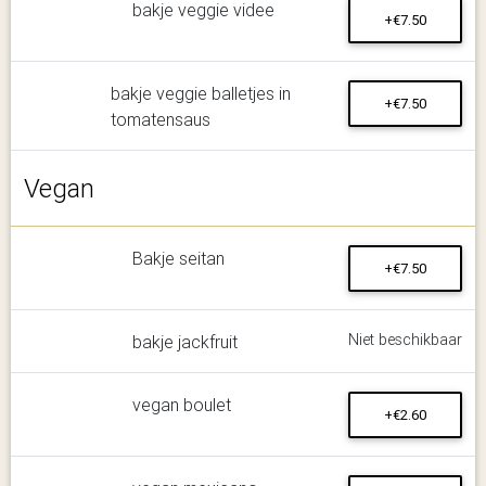
bakje veggie videe
+€7.50
bakje veggie balletjes in
+€7.50
tomatensaus
Vegan
Bakje seitan
+€7.50
Niet beschikbaar
bakje jackfruit
vegan boulet
+€2.60