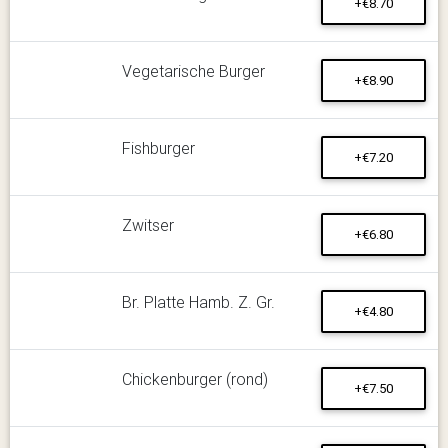
+€8.70
Vegetarische Burger
+€8.90
Fishburger
+€7.20
Zwitser
+€6.80
Br. Platte Hamb. Z. Gr.
+€4.80
Chickenburger (rond)
+€7.50