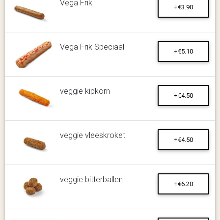
Vega Frik
+€3.90
Vega Frik Speciaal
+€5.10
veggie kipkorn
+€4.50
veggie vleeskroket
+€4.50
veggie bitterballen
+€6.20